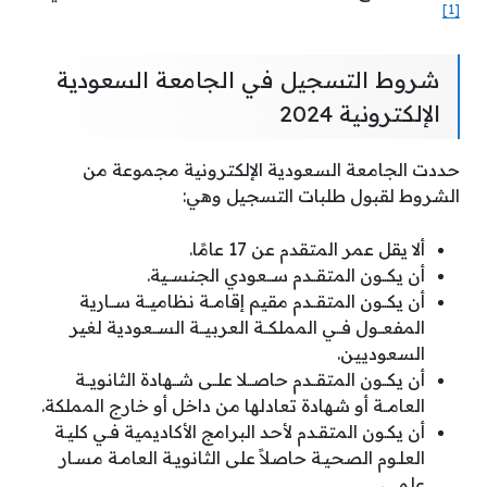
[1]
شروط التسجيل في الجامعة السعودية
الإلكترونية 2024
حددت الجامعة السعودية الإلكترونية مجموعة من
الشروط لقبول طلبات التسجيل وهي:
ألا يقل عمر المتقدم عن 17 عامًا.
أن يكــون المتقــدم ســعودي الجنســية.
أن يكــون المتقــدم مقيم إقامــة نظاميــة ســارية
المفعــول فــي المملكــة العربيــة الســعودية لغير
السعوديين.
أن يكــون المتقــدم حاصــلا علــى شــهادة الثانويــة
العامــة أو شهادة تعادلها من داخل أو خارج المملكة.
أن يكـون المتقـدم لأحد البرامج الأكاديمية فـي كليـة
العلـوم الصحيـة حاصلاً على الثانويـة العامـة مسـار
علمـي.