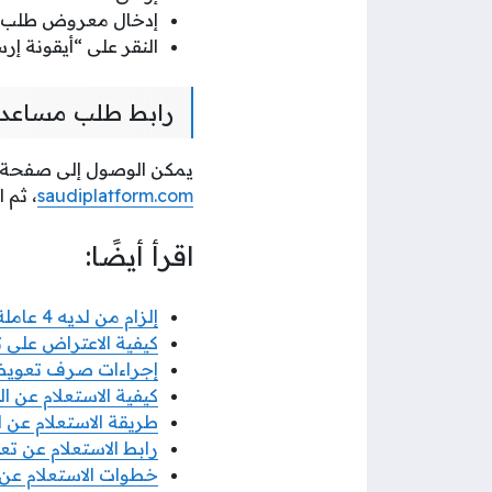
إدخال معروض طلب م
النقر على “أيقونة إر
رابط طلب مساعدة
يمكن الوصول إلى صفحة ط
saudiplatform.com
، ثم 
اقرأ أيضًا:
إلزام من لديه 4 عاملة منزلية مقيمة بتحويل رواتبهم عبر مساند من 2025
كيفية الاعتراض على 
إجراءات صرف تعويضا
كيفية الاستعلام عن 
طريقة الاستعلام عن ا
رابط الاستعلام عن ت
خطوات الاستعلام عن