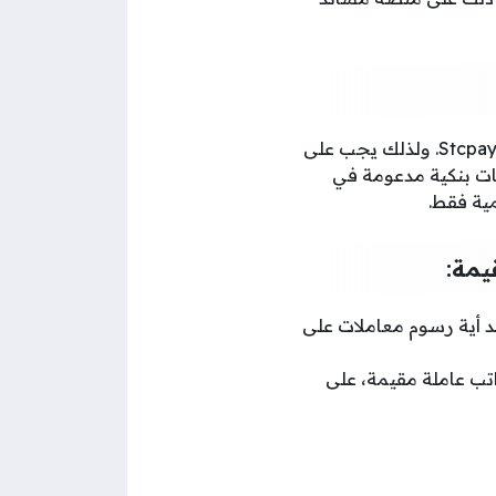
المحافظ المدعومة في هذه الخدمة حتى الآن هي: Stcpay, Urpay, AlinmaPay, Enjaz, Mobily Pay. ولذلك يجب على
ات بنكية مدعومة في
مية فقط.
يمة:
د أية رسوم معاملات على
ب عاملة مقيمة، على