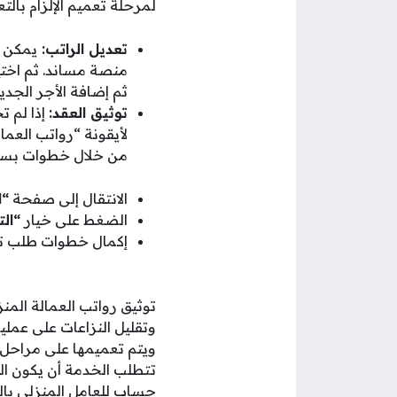
لمرحلة تعميم الإلزام بال
تعديل الراتب:
يمكن ل
منصة مساند. ثم اختيار
ثم إضافة الأجر الجدي
توثيق العقد:
إذا لم ت
لأيقونة “رواتب العما
من خلال خطوات بسي
الانتقال إلى صفحة
“ا
الضغط على خيار
“الت
إكمال خطوات طلب تو
توثيق رواتب العمالة الم
ويتم تعميمها على مراحل 
تتطلب الخدمة أن يكون ال
حساب للعامل المنزلي بالر