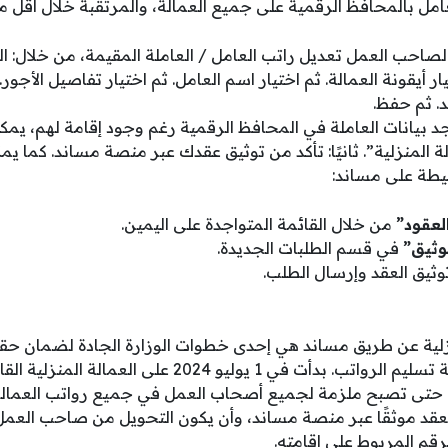
تعامل بالمحافظ الرقمية على جميع العمالة، والمرتقبة خلال أقل م
صاحب العمل تعديل راتب العامل / العاملة المقيمة، من خلال:
 أيقونة العمالة. ثم اختيار اسم العامل. ثم اختيار تفاصيل الأجور
د. ثم حفظ.
جد بيانات العاملة في المحافظ الرقمية رغم وجود إقامة لهم، يمكنك
لة المنزلية”. ثانيًا: تأكد من توثيق عقدك عبر منصة مساند. كما يم
طة على مساند:
لعقود”
من خلال القائمة المتواجدة على اليمين.
وثيق”
في قسم الطلبات الجديدة.
ثيق العقد وإرسال الطلب.
نزلية عن طريق مساند هي إحدى خطوات الوزارة الجادة لضمان حق
وتقليل النزاعات على عملية تسليم الرواتب. بدأت في 1 يوليو 
حتى تصبح ملزمة لجميع أصحاب العمل في جميع رواتب العمالة الم
عقد موثقًا عبر منصة مساند، وأن يكون التحويل من صاحب العمل 
قم المربوط على إقامته.