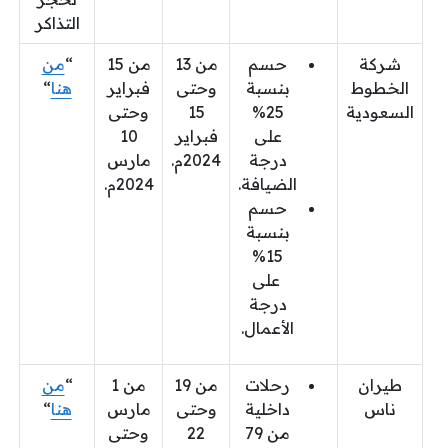
التذاكر
شركة
حسم
من 13
من 15
“
من
الخطوط
بنسبة
وحتى
فبراير
هنا
“
السعودية
25%
15
وحتى
على
فبراير
10
درجة
2024م.
مارس
الضيافة.
2024م.
حسم
بنسبة
15%
على
درجة
الأعمال.
طيران
رحلات
من 19
من 1
“
من
ناس
داخلية
وحتى
مارس
هنا
“
من 79
22
وحتى